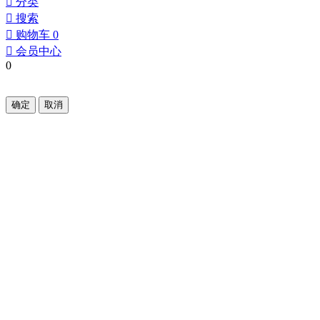
󰀂
分类
󰀃
搜索
󰀄
购物车
0
󰀅
会员中心
0
确定
取消