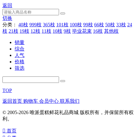
返回
切换
分类：
40枝
999枝
365枝
101枝
100枝
99枝
66枝
50枝
33枝
24
枝
21枝
19枝
12枝
11枝
10枝
9枝
毕业花束
16枝
其他枝
销量
综合
人气
价格
筛选
TOP
返回首页
购物车
会员中心
联系我们
© 2005-2026 唯派蛋糕鲜花礼品商城 版权所有，并保留所有权
利。
󰀁
首页