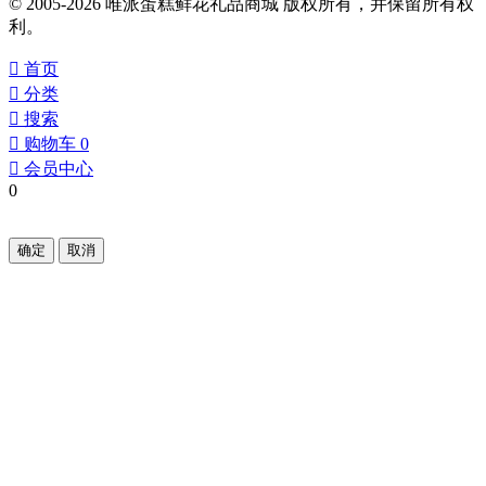
© 2005-2026 唯派蛋糕鲜花礼品商城 版权所有，并保留所有权
利。
󰀁
首页
󰀂
分类
󰀃
搜索
󰀄
购物车
0
󰀅
会员中心
0
确定
取消