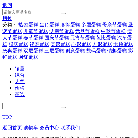
返回
切换
分类：
热卖蛋糕
生肖蛋糕
麻将蛋糕
多层蛋糕
母亲节蛋糕
圣
诞节蛋糕
儿童节蛋糕
父亲节蛋糕
元旦节蛋糕
中秋节蛋糕
情
人节蛋糕
春节蛋糕
国庆节蛋糕
元宵节蛋糕
芭比蛋糕
汽车蛋
糕
婚庆蛋糕
祝寿蛋糕
圆形蛋糕
心形蛋糕
方形蛋糕
卡通蛋糕
庆典蛋糕
双层蛋糕
三层蛋糕
创意蛋糕
数码蛋糕
情趣蛋糕
彩
虹蛋糕
网红蛋糕
销量
综合
人气
价格
筛选
TOP
返回首页
购物车
会员中心
联系我们