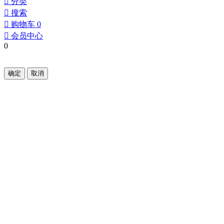
󰀂
分类
󰀃
搜索
󰀄
购物车
0
󰀅
会员中心
0
确定
取消