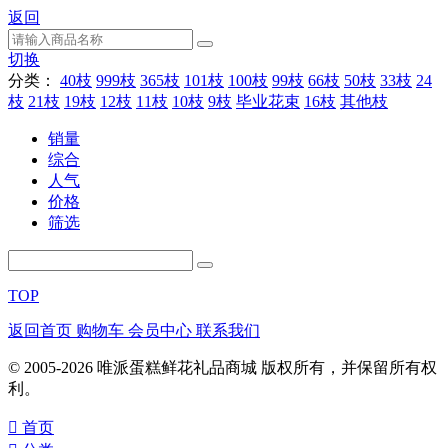
返回
切换
分类：
40枝
999枝
365枝
101枝
100枝
99枝
66枝
50枝
33枝
24
枝
21枝
19枝
12枝
11枝
10枝
9枝
毕业花束
16枝
其他枝
销量
综合
人气
价格
筛选
TOP
返回首页
购物车
会员中心
联系我们
© 2005-2026 唯派蛋糕鲜花礼品商城 版权所有，并保留所有权
利。
󰀁
首页